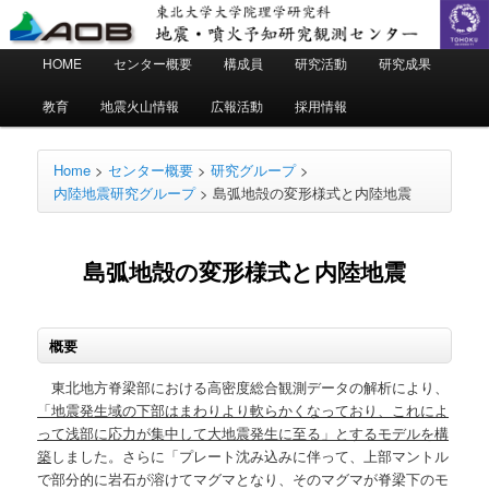
地震・噴火予知研究観測センター
東北大学 大学院理学研究科
メ
HOME
センター概要
構成員
研究活動
研究成果
メ
サ
イ
ン
教育
地震火山情報
広報活動
採用情報
イ
ブ
メ
ニ
ン
コ
ュ
Home
>
センター概要
>
研究グループ
>
ー
内陸地震研究グループ
>
島弧地殻の変形様式と内陸地震
コ
ン
ン
テ
島弧地殻の変形様式と内陸地震
テ
ン
概要
ン
ツ
東北地方脊梁部における高密度総合観測データの解析により、
ツ
へ
「地震発生域の下部はまわりより軟らかくなっており、これによ
って浅部に応力が集中して大地震発生に至る」とするモデルを構
へ
移
築
しました。さらに「プレート沈み込みに伴って、上部マントル
で部分的に岩石が溶けてマグマとなり、そのマグマが脊梁下のモ
移
動