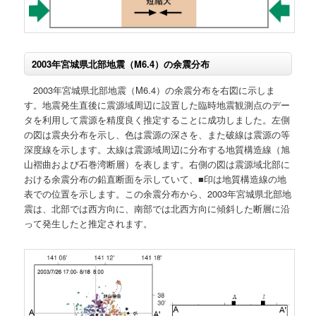
2003年宮城県北部地震（M6.4）の余震分布
2003年宮城県北部地震（M6.4）の余震分布を右図に示しま
す。地震発生直後に震源域周辺に設置した臨時地震観測点のデー
タを利用して震源を精度良く推定することに成功しました。左側
の図は震央分布を示し、色は震源の深さを、また破線は震源の等
深度線を示します。太線は震源域周辺に分布する地質構造線（旭
山褶曲および石巻湾断層）を表します。右側の図は震源域北部に
おける余震分布の鉛直断面を示していて、■印は地質構造線の地
表での位置を示します。この余震分布から、2003年宮城県北部地
震は、北部では西方向に、南部では北西方向に傾斜した断層に沿
って発生したと推定されます。