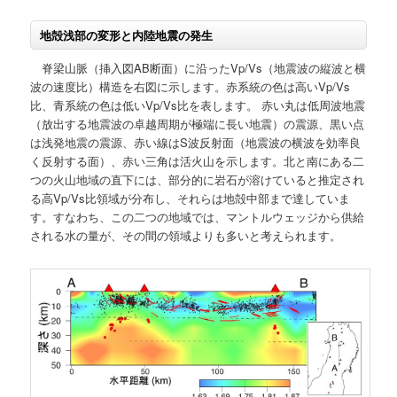
地殻浅部の変形と内陸地震の発生
脊梁山脈（挿入図AB断面）に沿ったVp/Vs（地震波の縦波と横
波の速度比）構造を右図に示します。赤系統の色は高いVp/Vs
比、青系統の色は低いVp/Vs比を表します。 赤い丸は低周波地震
（放出する地震波の卓越周期が極端に長い地震）の震源、黒い点
は浅発地震の震源、赤い線はS波反射面（地震波の横波を効率良
く反射する面）、赤い三角は活火山を示します。北と南にある二
つの火山地域の直下には、部分的に岩石が溶けていると推定され
る高Vp/Vs比領域が分布し、それらは地殻中部まで達していま
す。すなわち、この二つの地域では、マントルウェッジから供給
される水の量が、その間の領域よりも多いと考えられます。