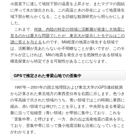
ホ面直下に達して地殻下部の温度を上昇させ、またマグマの固結
に伴って水が放出される。この高温と水の存在によって地震発生
動
域下部が軟らかくなる」ことを詳細な観測研究から明らかにしま
した。
これまで、
何故、内陸の特定の領域に活断層が発達し大地震に
至るのかは重大な問題でしたが、東北大が提示したモデルはこの
謎に答えを与える
ものです。M6程度の地震が発生する領域で
は、活断層が見あたらないか不明瞭なことが多いですが、このモ
デルが正しければ、M6の地震を発生させる危険性がある領域を
構造探査から特定できる可能性があることになります。
GPSで推定された脊梁山地での歪集中
1997年～2001年の国土地理院および東北大学のGPS連続観測
から計算された東北地方の東西歪分布を右図に示します。色つき
の等高線で示された領域のうち、青い領域ではこの時期に東西に
縮み、赤い領域では伸びたことを示します。中央部を走る脊梁山
脈に沿って短縮歪（青い領域）が帯状に集中しており、これを
「歪集中帯」と呼びます。一方、赤の点は浅発地震の震央を示し
ており、歪集中帯に沿って微小地震活動も活発になっていること
がわかります。