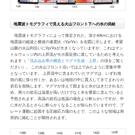
地震波トモグラフィで見える火山フロント下への水の供給
地震波トモグラフィによって推定された、深さ40kmにおける
地震波の縦波と横波の速度比（Vp/Vs）を右図に示します。脊梁
山脈の火山列沿いにVp/Vsが大きくなっていますが、これはマン
トルウェッジ内の上昇流がモホ面近傍に達しているためと考えら
れます（「
沈み込み帯の構造とマグマ生成・上昇
」の項をご覧く
ださい）。 この火山フロント沿いでは上でみたように歪集中帯
となっています。 上昇流中に含まれていたマグマは、いずれ地
殻の底に張り付くか、あるいは地殻の中に貫入してきてまわりの
岩石を加熱します。マグマが冷えて固まると水がはきだされるた
め、周りの岩石は温度が高いだけでなく水を豊富に含んでいると
予想されます。高温の岩石は低温の場合より軟らかいですが、中
に水が入るとさらに軟らかくなることが知られていますので、プ
レート運動に起因する圧縮応力場のもとで、このような領域は局
所的に縮むことが期待されます。