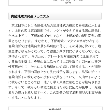
内陸地震の発生メカニズム
東北日本における島弧地殻の変形様式の模式図を右図に示しま
す。上側の図は東西断面です。マグマが冷えて固まる際に離脱し
た水は上昇し、下部地殻ばかりでなく、上部地殻の塑性変形の原
因ともなります。 すなわち、下部地殻にマグマや水が分布する
脊梁山脈では地震発生層が局所的に薄く、その外側と比べて、地
殻全体が軟らかくなっていて強度が局所的に小さくなっていると
期待されます。 そのため、プレート相対運動方向に圧縮されて
いる島弧地殻は、脊梁山脈に沿っては上部地殻でも部分的に非弾
性変形が生じ、それにより局所的に短縮して隆起することが期待
されます。下側の図は上から見た様子を示します。島弧に沿って
脊梁山脈下の軟らかさの度合いが異なっていて、火山の下のよう
に軟らかいところでは、他より早く東西に縮むことが期待されま
す。そして、軟らかい領域に挟まれた部分に応力が集中し、短縮
変形の遅れを取り戻すべく、この部分の端で逆断層型の地震が発
生することになります。