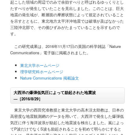
起こした領域の周辺でのみで余効すべりと呼ばれるゆっくりとし
たすべりが発生していたことを見出しました。このことは、巨大
地震の発生域が、断層面の摩擦状態によって規定されていること
を示すとともに、東北地方太平洋沖地震では破壊が及ばなかった
三陸沖北部で、その後ひずみがたまっていることを示すもので
す。
この研究成果は、2016年11月17日の英国の科学雑誌「Nature
Communications」電子版に掲載されました。
東北大学ホームページ
理学研究科ホームページ
Nature Communications 掲載論文
大西洋の爆弾低気圧によって励起された地震波
―［2016/8/29］
東京大学の西田究准教授と東北大学の高木涼太助教は、日本の
高密度な地震観測網のデータを用いて、大西洋で発生した爆弾低
気圧に伴う海洋波浪が励起した地震波を検出しました。嵐によっ
てP波だけでなくS波も励起されることを初めて明らかにすると