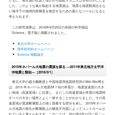
ともに、発生源の位置と強さから励起メカニズムを明らかにしま
した。このような嵐が励起する地震波は、地震も地震観測点もな
い海洋下の地球内部構造を推定するための新たなツールになると
考えられます。
この研究成果は、2016年8月25日の米国の科学雑誌
「Science」電子版に掲載されました。
東北大学ホームページ
理学研究科ホームページ
Science 掲載論文
2015年ネパール大地震の震源を探る ―2011年東北地方太平洋
沖地震と類似―［2016/3/1］
東北大学の趙大鵬教授と中国地震局地質研究所のWei Wei博士
は、2015 年ネパール大地震(M 7.8)の本震が、地震波速度の大き
い地域（高速度域）に位置し、またこの高速度域が本震の地震時
すべりの大きい場所とよく一致することがわかりました。その高
速度域が震源断層面上の強く固着する部分を表し、2015年ネパー
ル大地震の発生が断層面上の構造不均質によってコントロールさ
れていると考えられます。このことは、2011年3月11日に起こっ