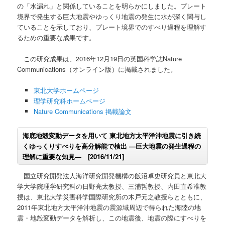
の「水漏れ」と関係していることを明らかにしました。プレート
境界で発生する巨大地震やゆっくり地震の発生に水が深く関与し
動
ていることを示しており、プレート境界でのすべり過程を理解す
るための重要な成果です。
この研究成果は、2016年12月19日の英国科学誌Nature
Communications（オンライン版）に掲載されました。
東北大学ホームページ
理学研究科ホームページ
Nature Communications 掲載論文
海底地殻変動データを用いて 東北地方太平洋沖地震に引き続
くゆっくりすべりを高分解能で検出 ―巨大地震の発生過程の
理解に重要な知見― [2016/11/21]
国立研究開発法人海洋研究開発機構の飯沼卓史研究員と東北大
学大学院理学研究科の日野亮太教授、三浦哲教授、内田直希准教
授は、東北大学災害科学国際研究所の木戸元之教授らとともに、
2011年東北地方太平洋沖地震の震源域周辺で得られた海陸の地
震・地殻変動データを解析し、この地震後、地震の際にすべりを