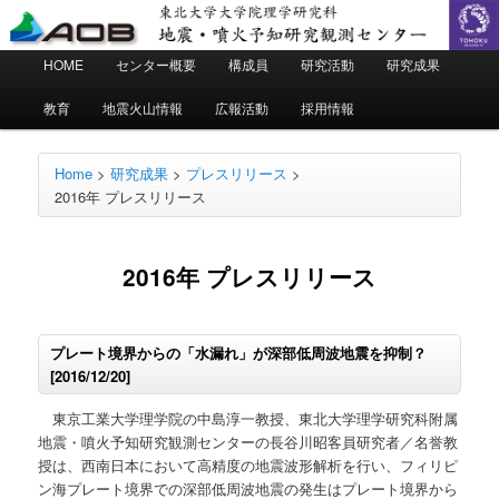
地震・噴火予知研究観測センター
東北大学 大学院理学研究科
メ
HOME
センター概要
構成員
研究活動
研究成果
メ
サ
イ
ン
教育
地震火山情報
広報活動
採用情報
イ
ブ
メ
ニ
ン
コ
ュ
Home
>
研究成果
>
プレスリリース
>
ー
2016年 プレスリリース
コ
ン
ン
テ
2016年 プレスリリース
テ
ン
プレート境界からの「水漏れ」が深部低周波地震を抑制？
ン
ツ
[2016/12/20]
ツ
へ
東京工業大学理学院の中島淳一教授、東北大学理学研究科附属
地震・噴火予知研究観測センターの長谷川昭客員研究者／名誉教
へ
移
授は、西南日本において高精度の地震波形解析を行い、フィリピ
ン海プレート境界での深部低周波地震の発生はプレート境界から
移
動