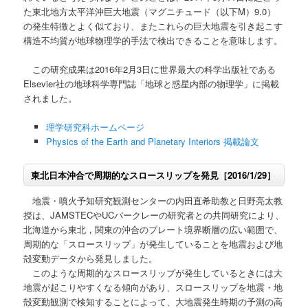
た東北地方太平洋沖巨大地震（マグニチュード（以下M）9.0）
の発生特徴とよく似ており、またこれらの巨大地震を引き起こす
構造不均質が地球物理学的手法で検出できることを意味します。
この研究成果は2016年2月3日に世界最大の科学出版社である
Elsevier社の地球科学専門誌「地球と惑星内部の物理学」に掲載
されました。
理学研究科ホームページ
Physics of the Earth and Planetary Interiors 掲載論文
東北日本沖合で周期的なスロースリップを発見［2016/1/29］
地震・噴火予知研究観測センターの内田直希助教と日野亮太教
授は、JAMSTECやUCバークレーの研究者との共同研究により、
北海道から東北，関東の沖合のプレート境界断層の広い範囲で、
周期的な「スロースリップ」が発生していることを地震および地
殻変動データから発見しました。
このような周期的なスロースリップが発生しているときには大
地震が起こりやすくなる傾向があり、スロースリップを地震・地
殻変動観測で検知することによって、大地震発生時期の予測の高